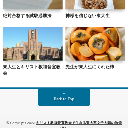
絶対合格する試験必勝法
神様を信じない東大生
東大生とキリスト教福音宣教
先生が東大生にくれた柿
会
Back to Top
© Copyright 2026
キリスト教福音宣教会で生きる東大卒女子夕陽の信仰
Life
.