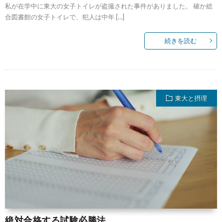
私が在学中に東大の女子トイレが盗撮された事件がありました。 確か総
合図書館の女子トイレで、犯人は中年 […]
続きを読む
東大と摂理
絶対合格する試験必勝法