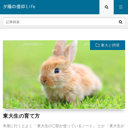
東大と摂理
東大生の育て方
本屋に行くとよく 「東大生の◯割が使っているノート」 とか 「東大生が