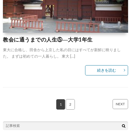
教会に通うまでの人生⑤―大学1年生
東大に合格し、田舎から上京した私の目にはすべてが新鮮に映りまし
た。 まずは初めての一人暮らし。 東大 […]
続きを読む
NEXT
1
2