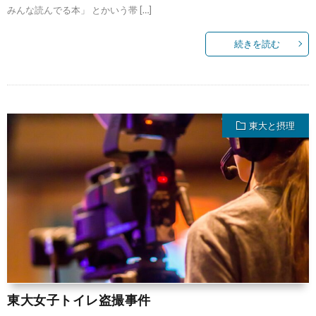
みんな読んでる本」 とかいう帯 […]
続きを読む
東大と摂理
東大女子トイレ盗撮事件